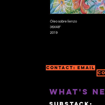
Óleo sobre lienzo
36X48"
2019
Contact: email
Co
What's N
SUBSTACK: