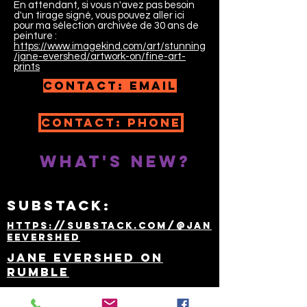
En attendant, si vous n'avez pas besoin
d'un tirage signé, vous pouvez aller ici
pour ma sélection archivée de 30 ans de
peinture :
https://www.imagekind.com/art/stunning
/jane-evershed/artwork-on/fine-art-
prints
Contact: email
Contact: Phone
What's New?
SUBSTACK:
https://substack.com/@jan
eevershed
Jane Evershed on
Rumble
The Conscious Evolution Videos on