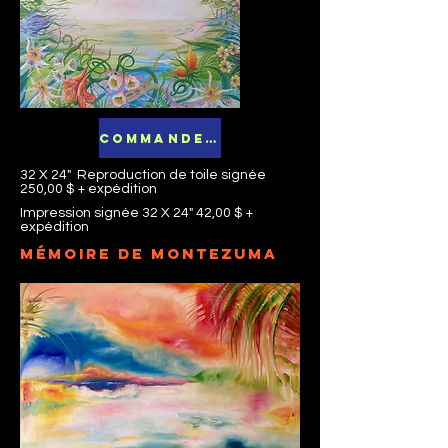
Commandez maintenant
32 X 24" Reproduction de toile signée
250,00 $ + expédition
Impression signée 32 X 24" 42,00 $ +
expédition
Mémoire de Montezuma