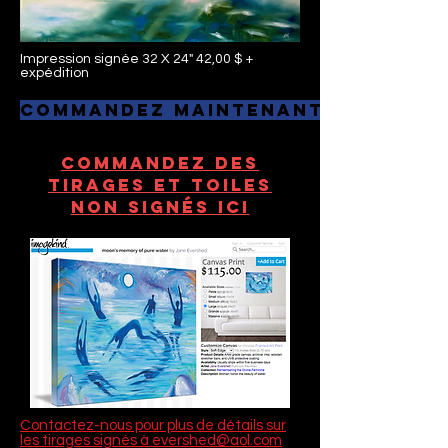
Impression signée 32 X 24" 42,00 $ +
expédition
Commandez maintenant
Commandez des
tirages et toiles
non signés ici
Contactez-nous pour plus de détails sur
les tirages signés à evershed@aol.com